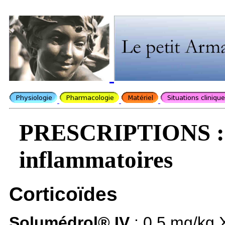
PRESCRIPTIONS : 
inflammatoires
Corticoïdes
Solumédrol® IV
: 0,5 mg/kg X