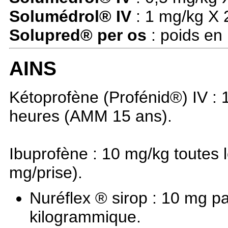
Solumédrol® IV
: 1 mg/kg X 
Solupred® per os
: poids en 
AINS
Kétoprofène (Profénid®) IV : 
heures (AMM 15 ans).
Ibuprofène : 10 mg/kg toutes 
mg/prise).
Nuréflex ® sirop : 10 mg p
kilogrammique.